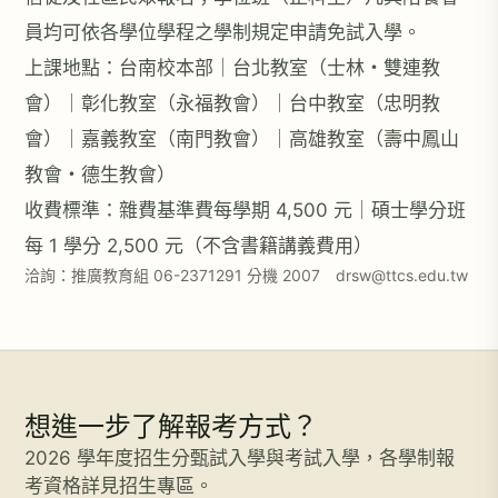
員均可依各學位學程之學制規定申請免試入學。
上課地點：台南校本部｜台北教室（士林・雙連教
會）｜彰化教室（永福教會）｜台中教室（忠明教
會）｜嘉義教室（南門教會）｜高雄教室（壽中鳳山
教會・德生教會）
收費標準：雜費基準費每學期 4,500 元｜碩士學分班
每 1 學分 2,500 元（不含書籍講義費用）
洽詢：推廣教育組 06-2371291 分機 2007 drsw@ttcs.edu.tw
想進一步了解報考方式？
2026 學年度招生分甄試入學與考試入學，各學制報
考資格詳見招生專區。