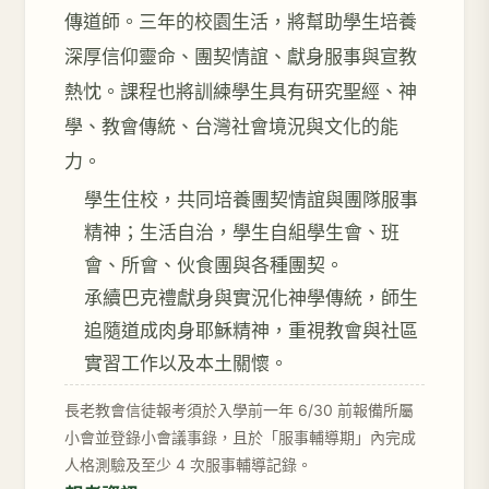
傳道師。三年的校園生活，將幫助學生培養
深厚信仰靈命、團契情誼、獻身服事與宣教
熱忱。課程也將訓練學生具有研究聖經、神
學、教會傳統、台灣社會境況與文化的能
力。
學生住校，共同培養團契情誼與團隊服事
精神；生活自治，學生自組學生會、班
會、所會、伙食團與各種團契。
承續巴克禮獻身與實況化神學傳統，師生
追隨道成肉身耶穌精神，重視教會與社區
實習工作以及本土關懷。
長老教會信徒報考須於入學前一年 6/30 前報備所屬
小會並登錄小會議事錄，且於「服事輔導期」內完成
人格測驗及至少 4 次服事輔導記錄。