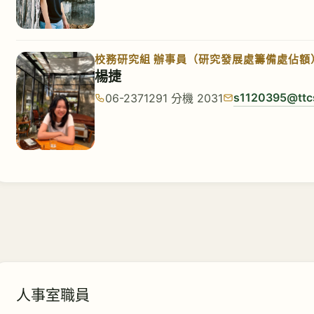
校務研究組 辦事員（研究發展處籌備處佔額
楊捷
s1120395@ttc
06-2371291 分機 2031
人事室職員