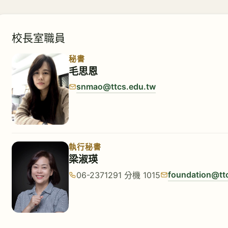
校長室職員
秘書
毛思恩
snmao@ttcs.edu.tw
執行秘書
梁淑瑛
foundation@tt
06-2371291 分機 1015