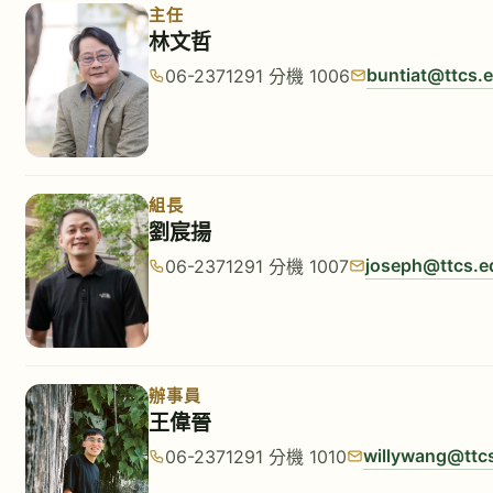
主任
林文哲
buntiat@ttcs.
06-2371291 分機 1006
組長
劉宸揚
joseph@ttcs.e
06-2371291 分機 1007
辦事員
王偉晉
willywang@ttc
06-2371291 分機 1010