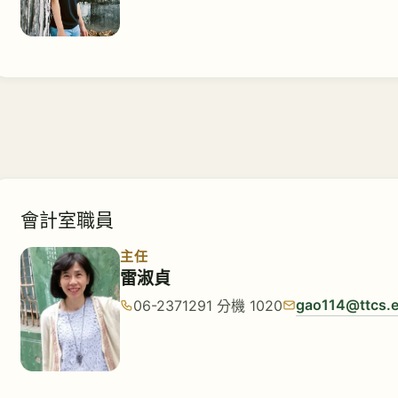
會計室職員
主任
雷淑貞
gao114@ttcs.
06-2371291 分機 1020