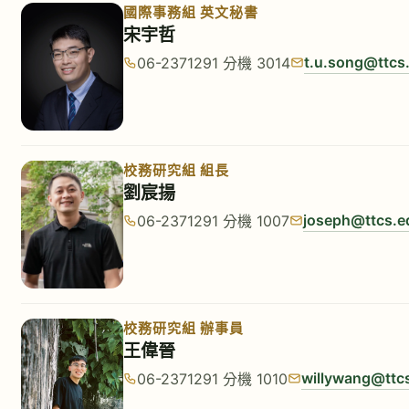
國際事務組 英文秘書
宋宇哲
t.u.song@ttcs
06-2371291 分機 3014
校務研究組 組長
劉宸揚
joseph@ttcs.e
06-2371291 分機 1007
校務研究組 辦事員
王偉晉
willywang@ttc
06-2371291 分機 1010