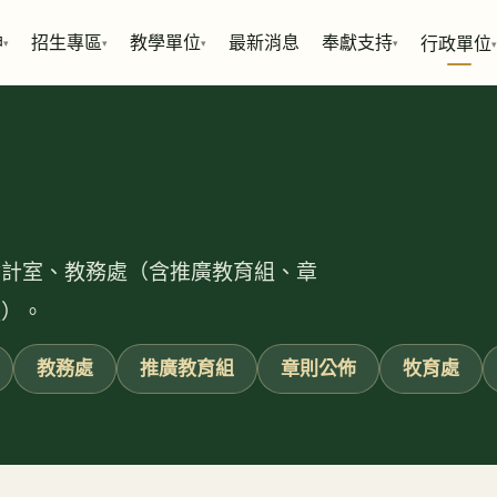
神
招生專區
教學單位
最新消息
奉獻支持
行政單位
▾
▾
▾
▾
▾
會計室、教務處（含推廣教育組、章
組）。
教務處
推廣教育組
章則公佈
牧育處