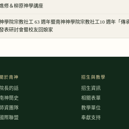
進修＆柳原神學講座
學院宗教社工 63 週年暨南神神學院宗教社工10 週年「傳
發表研討會暨校友回娘家
關於南神
招生與教學
院長的話
招生資訊
南神簡史
相關表單
師資團隊
教學單位
國際聯盟
奉獻支持