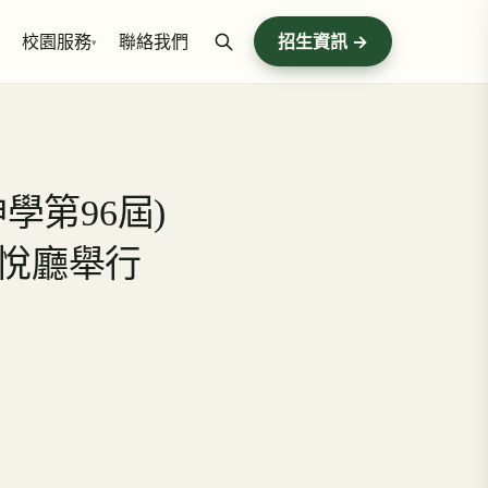
校園服務
聯絡我們
招生資訊 →
▾
學第96屆)
柏悅廳舉行