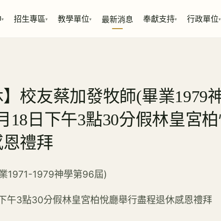
神
招生專區
教學單位
奉獻支持
行政單位
最新消息
▾
▾
▾
▾
▾
】校友蔡加發牧師(畢業1979神
年9月18日下午3點30分假林皇宮
感恩禮拜
971-1979神學第96屆)
8日下午3點30分假林皇宮柏悅廳舉行盡程退休感恩禮拜