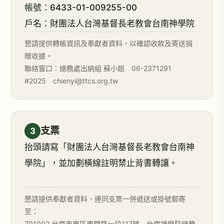
帳號：6433-01-009255-00
戶名：財團法人台灣基督長老教會台南神學院
懇請提供轉帳資訊及奉獻者資料，以確認收款及寄送捐
贈收據。
聯絡窗口：總務處出納組 蘇小姐 06-2371291
#2025 chienyi@ttcs.org.tw
支票
3
抬頭請寫「財團法人台灣基督長老教會台南神
學院」，並加劃橫線註明禁止背書轉讓。
懇請提供奉獻者資料，連同支票一併遞送或掛號郵寄
至：
701002 台南市東區東門路一段117號 台南神學院總務