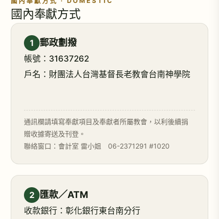
國內奉獻方式 · DOMESTIC
國內奉獻方式
郵政劃撥
1
帳號：31637262
戶名：財團法人台灣基督長老教會台南神學院
通訊欄請填寫奉獻項目及奉獻者所屬教會，以利後續捐
贈收據寄送及刊登。
聯絡窗口：會計室 雷小姐 06-2371291 #1020
匯款／ATM
2
收款銀行：彰化銀行東台南分行